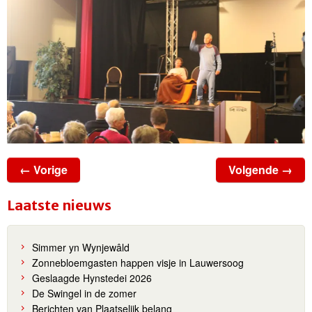
← Vorige
Volgende →
Laatste nieuws
Simmer yn Wynjewâld
Zonnebloemgasten happen visje in Lauwersoog
Geslaagde Hynstedei 2026
De Swingel in de zomer
Berichten van Plaatselijk belang