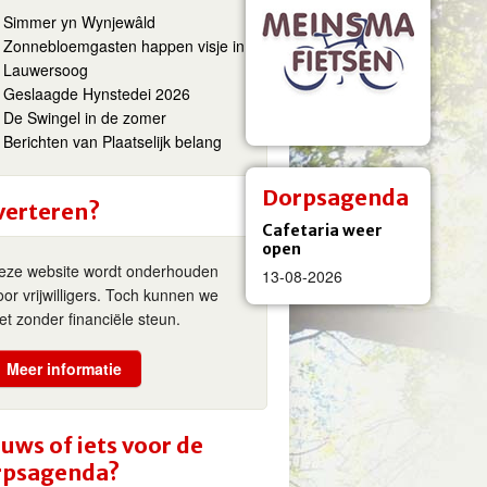
Simmer yn Wynjewâld
Zonnebloemgasten happen visje in
Lauwersoog
Geslaagde Hynstedei 2026
De Swingel in de zomer
Berichten van Plaatselijk belang
Dorpsagenda
verteren?
Cafetaria weer
open
eze website wordt onderhouden
13-08-2026
oor vrijwilligers. Toch kunnen we
iet zonder financiële steun.
Meer informatie
uws of iets voor de
rpsagenda?