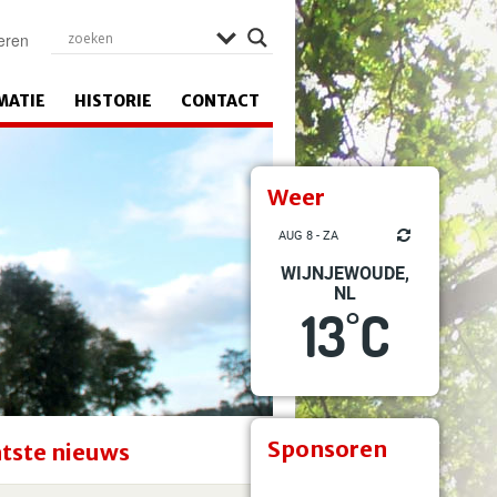
eren
MATIE
HISTORIE
CONTACT
Weer
AUG 8 - ZA
WIJNJEWOUDE,
NL
13
C
°
Sponsoren
tste nieuws