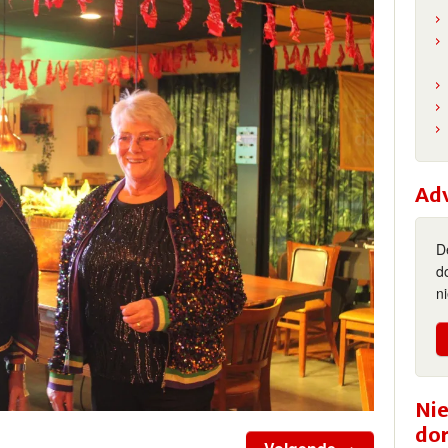
Ad
D
d
n
Nie
do