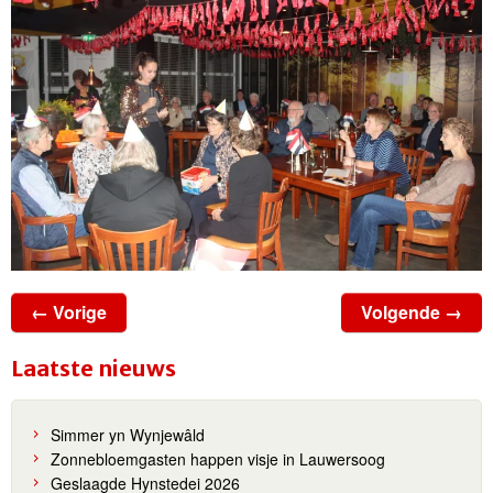
← Vorige
Volgende →
Laatste nieuws
Simmer yn Wynjewâld
Zonnebloemgasten happen visje in Lauwersoog
Geslaagde Hynstedei 2026