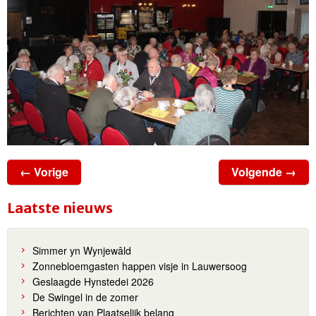
← Vorige
Volgende →
Laatste nieuws
Simmer yn Wynjewâld
Zonnebloemgasten happen visje in Lauwersoog
Geslaagde Hynstedei 2026
De Swingel in de zomer
Berichten van Plaatselijk belang