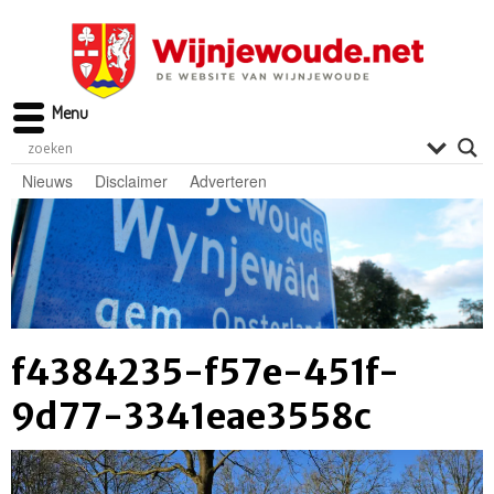
Menu
Nieuws
Disclaimer
Adverteren
f4384235-f57e-451f-
9d77-3341eae3558c