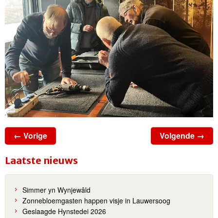
← Vorige
Volgende →
Laatste nieuws
Simmer yn Wynjewâld
Zonnebloemgasten happen visje in Lauwersoog
Geslaagde Hynstedei 2026