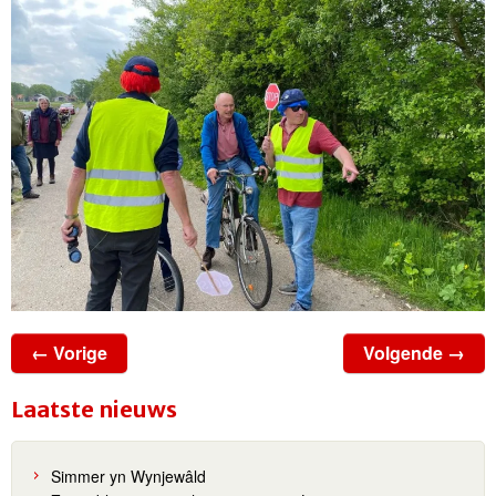
← Vorige
Volgende →
Laatste nieuws
Simmer yn Wynjewâld