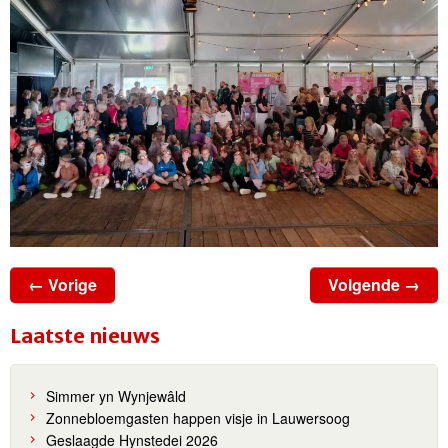
← Vorige
Volgende →
Laatste nieuws
Simmer yn Wynjewâld
Zonnebloemgasten happen visje in Lauwersoog
Geslaagde Hynstedei 2026