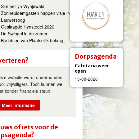
Simmer yn Wynjewâld
Zonnebloemgasten happen visje in
Lauwersoog
Geslaagde Hynstedei 2026
De Swingel in de zomer
Berichten van Plaatselijk belang
Dorpsagenda
verteren?
Cafetaria weer
open
eze website wordt onderhouden
13-08-2026
oor vrijwilligers. Toch kunnen we
iet zonder financiële steun.
Meer informatie
uws of iets voor de
rpsagenda?