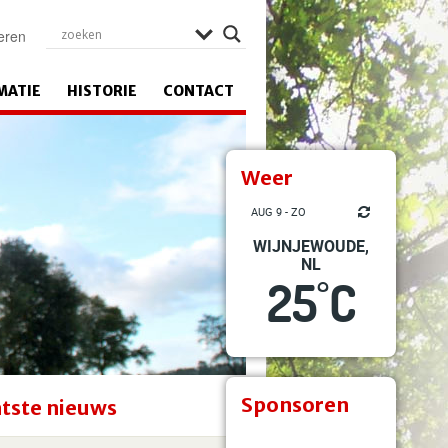
eren
MATIE
HISTORIE
CONTACT
Weer
AUG 9 - ZO
WIJNJEWOUDE,
NL
25
C
°
Sponsoren
tste nieuws