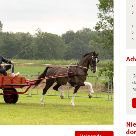
Ad
D
d
n
Nie
do