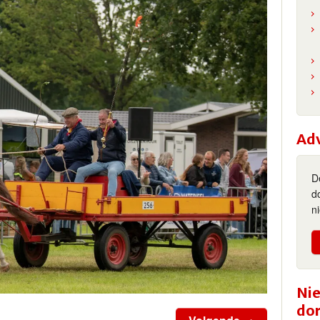
Ad
D
d
n
Nie
do