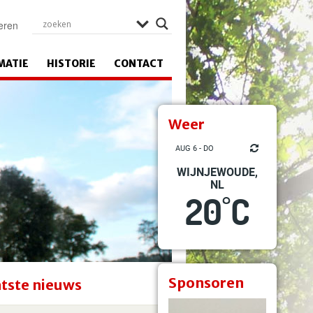
eren
MATIE
HISTORIE
CONTACT
Weer
AUG 6 - DO
WIJNJEWOUDE,
NL
20
C
°
Sponsoren
tste nieuws