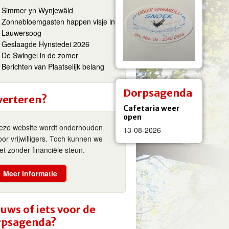
Simmer yn Wynjewâld
Zonnebloemgasten happen visje in
Lauwersoog
Geslaagde Hynstedei 2026
De Swingel in de zomer
Berichten van Plaatselijk belang
Dorpsagenda
verteren?
Cafetaria weer
open
eze website wordt onderhouden
13-08-2026
oor vrijwilligers. Toch kunnen we
iet zonder financiële steun.
Meer informatie
uws of iets voor de
rpsagenda?