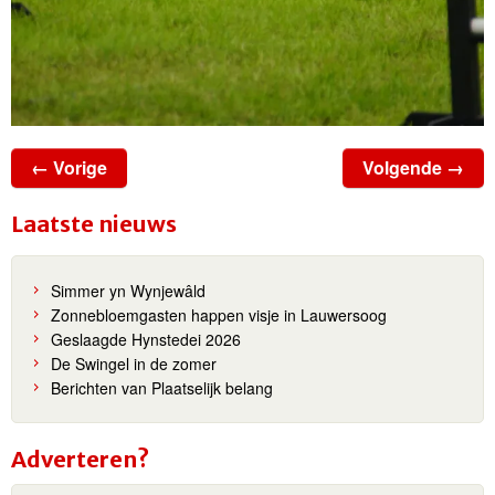
← Vorige
Volgende →
Laatste nieuws
Simmer yn Wynjewâld
Zonnebloemgasten happen visje in Lauwersoog
Geslaagde Hynstedei 2026
De Swingel in de zomer
Berichten van Plaatselijk belang
Adverteren?