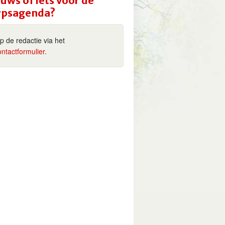
uws of iets voor de
rpsagenda?
ip de redactie via het
ontactformulier.