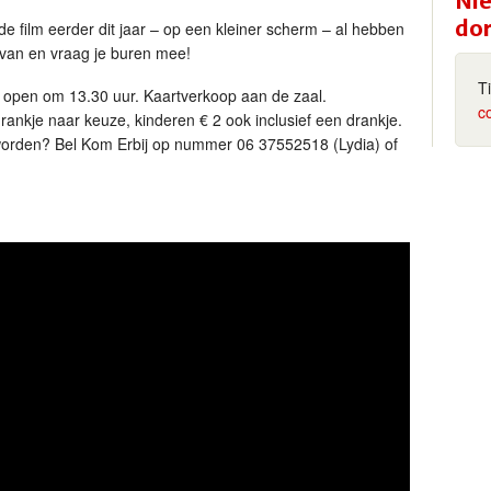
Nie
do
 film eerder dit jaar – op een kleiner scherm – al hebben
 van en vraag je buren mee!
T
 open om 13.30 uur. Kaartverkoop aan de zaal.
c
rankje naar keuze, kinderen € 2 ook inclusief een drankje.
 worden? Bel Kom Erbij op nummer 06 37552518 (Lydia) of