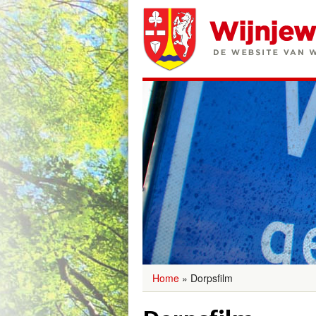
Home
»
Dorpsfilm