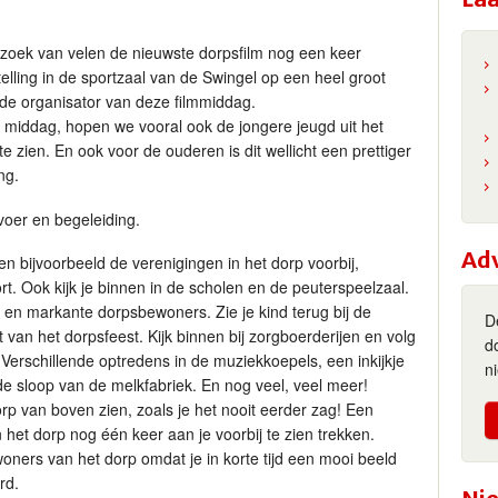
zoek van velen de nieuwste dorpsfilm nog een keer
lling in de sportzaal van de Swingel op een heel groot
de organisator van deze filmmiddag.
e middag, hopen we vooral ook de jongere jeugd uit het
te zien. En ook voor de ouderen is dit wellicht een prettiger
ng.
voer en begeleiding.
Ad
n bijvoorbeeld de verenigingen in het dorp voorbij,
rt. Ook kijk je binnen in de scholen en de peuterspeelzaal.
e en markante dorpsbewoners. Zie je kind terug bij de
D
t van het dorpsfeest. Kijk binnen bij zorgboerderijen en volg
d
Verschillende optredens in de muziekkoepels, een inkijkje
n
 de sloop van de melkfabriek. En nog veel, veel meer!
rp van boven zien, zoals je het nooit eerder zag! Een
 het dorp nog één keer aan je voorbij te zien trekken.
oners van het dorp omdat je in korte tijd een mooi beeld
rd.