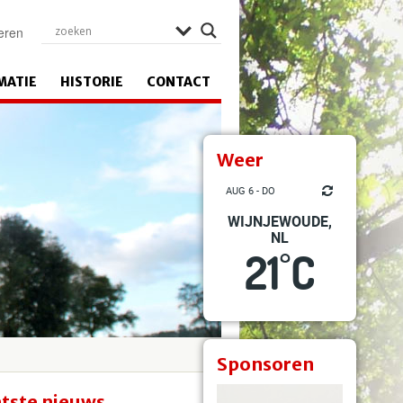
eren
MATIE
HISTORIE
CONTACT
Weer
AUG 6 - DO
WIJNJEWOUDE,
NL
21
C
°
Sponsoren
tste nieuws