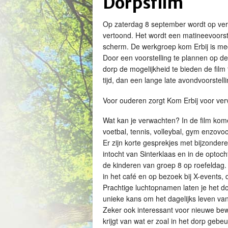
Dorpsfilm
Op zaterdag 8 september wordt op ver
vertoond. Het wordt een matineevoorste
scherm. De werkgroep kom Erbij is me
Door een voorstelling te plannen op d
dorp de mogelijkheid te bieden de film 
tijd, dan een lange late avondvoorstelli
Voor ouderen zorgt Kom Erbij voor ver
Wat kan je verwachten? In de film kome
voetbal, tennis, volleybal, gym enzovoo
Er zijn korte gesprekjes met bijzonder
intocht van Sinterklaas en in de optoch
de kinderen van groep 8 op roefeldag. 
in het café en op bezoek bij X-events,
Prachtige luchtopnamen laten je het do
unieke kans om het dagelijks leven van
Zeker ook interessant voor nieuwe bew
krijgt van wat er zoal in het dorp gebeu