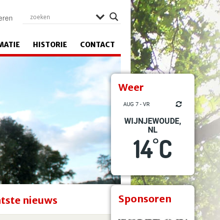
eren
MATIE
HISTORIE
CONTACT
Weer
AUG 7 - VR
WIJNJEWOUDE,
NL
14
C
°
Sponsoren
tste nieuws