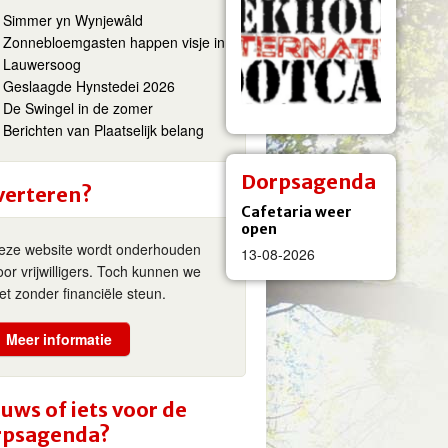
Simmer yn Wynjewâld
Zonnebloemgasten happen visje in
Lauwersoog
Geslaagde Hynstedei 2026
De Swingel in de zomer
Berichten van Plaatselijk belang
Dorpsagenda
verteren?
Cafetaria weer
open
eze website wordt onderhouden
13-08-2026
oor vrijwilligers. Toch kunnen we
iet zonder financiële steun.
Meer informatie
uws of iets voor de
rpsagenda?