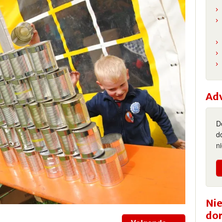
Ad
D
d
n
Nie
do