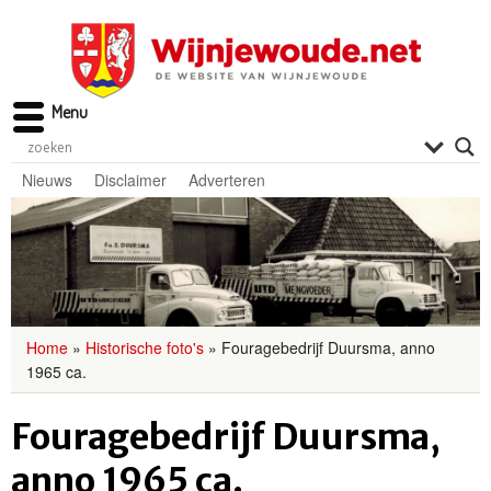
Menu
Nieuws
Disclaimer
Adverteren
Home
»
Historische foto's
»
Fouragebedrijf Duursma, anno
1965 ca.
Fouragebedrijf Duursma,
anno 1965 ca.