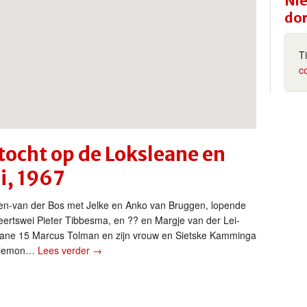
Nie
do
T
c
ptocht op de Loksleane en
i, 1967
gen-van der Bos met Jelke en Anko van Bruggen, lopende
ertswei Pieter Tibbesma, en ?? en Margje van der Lei-
eane 15 Marcus Tolman en zijn vrouw en Sietske Kamminga
 Siemon…
Lees verder
→