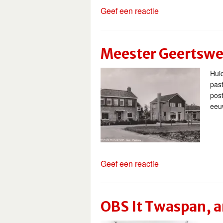
Geef een reactie
Meester Geertswei
Hui
past
post
eeu
Geef een reactie
OBS It Twaspan, a