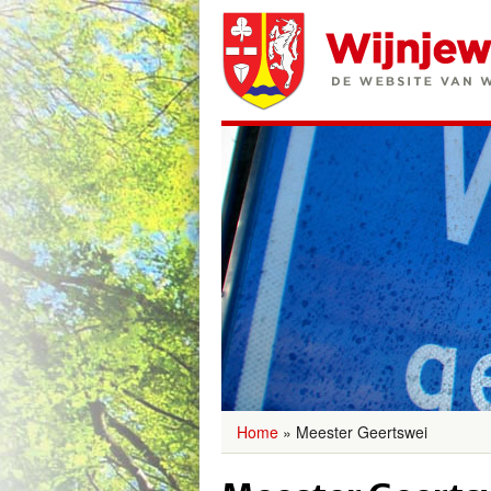
Home
»
Meester Geertswei