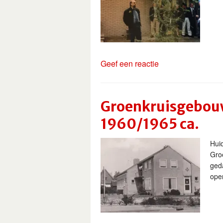
Geef een reactie
Groenkruisgebouw
1960/1965 ca.
Hui
Groe
ged
ope