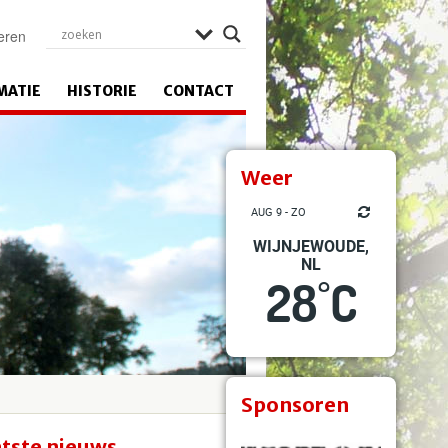
eren
MATIE
HISTORIE
CONTACT
Weer
AUG 9 - ZO
WIJNJEWOUDE,
NL
28
C
°
Sponsoren
tste nieuws