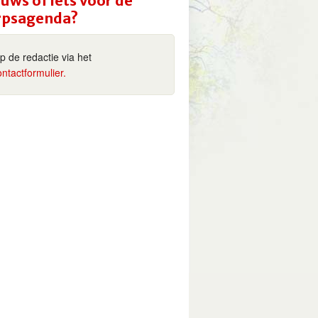
uws of iets voor de
rpsagenda?
ip de redactie via het
ontactformulier.