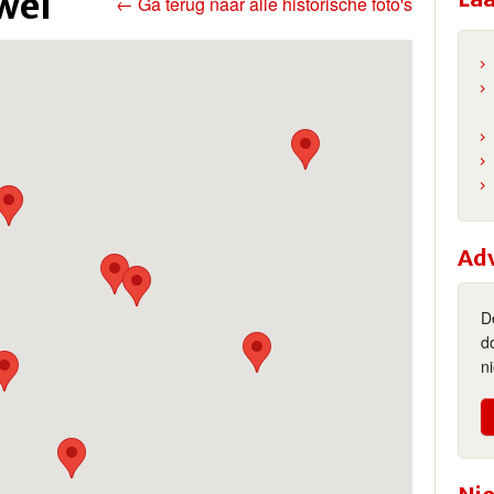
wei
← Ga terug naar alle historische foto's
Ad
D
d
n