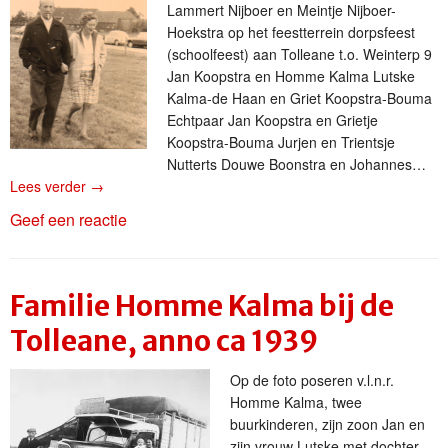
Lammert Nijboer en Meintje Nijboer-
Hoekstra op het feestterrein dorpsfeest
(schoolfeest) aan Tolleane t.o. Weinterp 9
Jan Koopstra en Homme Kalma Lutske
Kalma-de Haan en Griet Koopstra-Bouma
Echtpaar Jan Koopstra en Grietje
Koopstra-Bouma Jurjen en Trientsje
Nutterts Douwe Boonstra en Johannes…
Lees verder
→
Geef een reactie
Familie Homme Kalma bij de
Tolleane, anno ca 1939
Op de foto poseren v.l.n.r.
Homme Kalma, twee
buurkinderen, zijn zoon Jan en
zijn vrouw Lutske met dochter