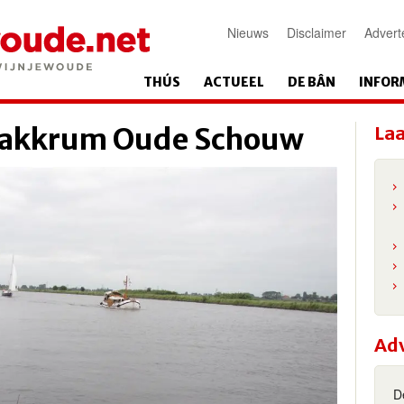
Nieuws
Disclaimer
Advert
THÚS
ACTUEEL
DE BÂN
INFOR
l akkrum Oude Schouw
Laa
Ad
D