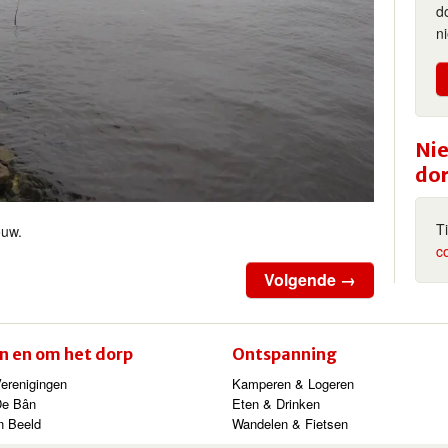
d
n
Nie
do
T
ouw.
c
Volgende →
In en om het dorp
Ontspanning
erenigingen
Kamperen & Logeren
De Bân
Eten & Drinken
n Beeld
Wandelen & Fietsen