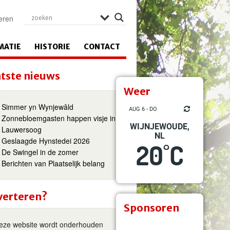
eren
MATIE
HISTORIE
CONTACT
tste nieuws
Weer
Simmer yn Wynjewâld
AUG 6 - DO
Zonnebloemgasten happen visje in
WIJNJEWOUDE,
Lauwersoog
NL
Geslaagde Hynstedei 2026
20
C
°
De Swingel in de zomer
Berichten van Plaatselijk belang
verteren?
Sponsoren
eze website wordt onderhouden