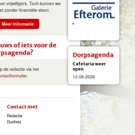
oor vrijwilligers. Toch kunnen we
iet zonder financiële steun.
Meer informatie
uws of iets voor de
rpsagenda?
Dorpsagenda
Cafetaria weer
ip de redactie via het
open
ontactformulier.
13-08-2026
Contact met
Redactie
Duofiets