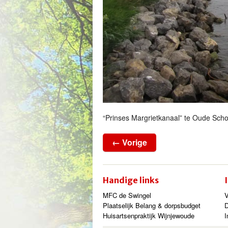
“Prinses Margrietkanaal” te Oude Sch
← Vorige
Handige links
MFC de Swingel
V
Plaatselijk Belang & dorpsbudget
Huisartsenpraktijk Wijnjewoude
I