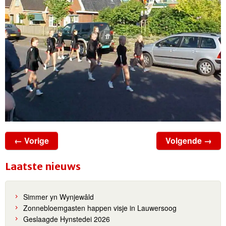
← Vorige
Volgende →
Laatste nieuws
Simmer yn Wynjewâld
Zonnebloemgasten happen visje in Lauwersoog
Geslaagde Hynstedei 2026