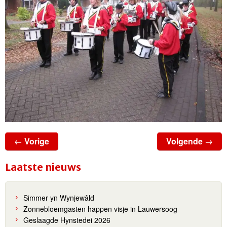
← Vorige
Volgende →
Laatste nieuws
Simmer yn Wynjewâld
Zonnebloemgasten happen visje in Lauwersoog
Geslaagde Hynstedei 2026