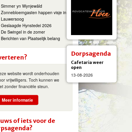
Simmer yn Wynjewâld
Zonnebloemgasten happen visje in
Lauwersoog
Geslaagde Hynstedei 2026
De Swingel in de zomer
Berichten van Plaatselijk belang
Dorpsagenda
verteren?
Cafetaria weer
open
eze website wordt onderhouden
13-08-2026
oor vrijwilligers. Toch kunnen we
iet zonder financiële steun.
Meer informatie
uws of iets voor de
rpsagenda?