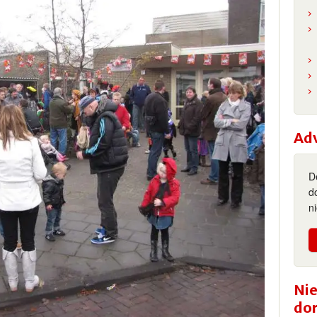
Ad
D
d
n
Nie
do