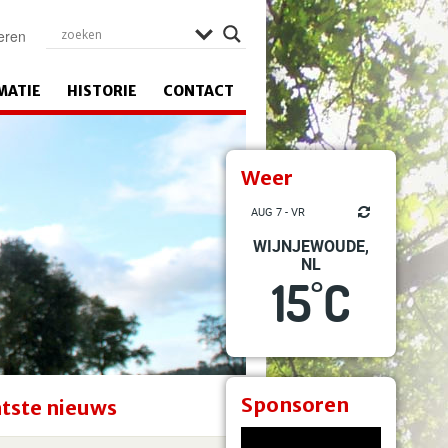
eren
MATIE
HISTORIE
CONTACT
Weer
AUG 7 - VR
WIJNJEWOUDE,
NL
15
C
°
Sponsoren
tste nieuws