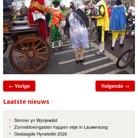
← Vorige
Volgende →
Laatste nieuws
Simmer yn Wynjewâld
Zonnebloemgasten happen visje in Lauwersoog
Geslaagde Hynstedei 2026