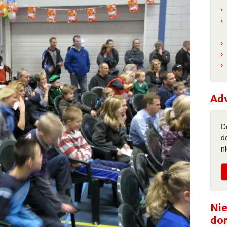
Ad
D
d
n
Nie
do