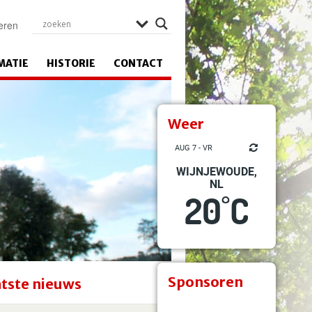
eren
MATIE
HISTORIE
CONTACT
Weer
AUG 7 - VR
WIJNJEWOUDE,
NL
20
C
°
Sponsoren
tste nieuws