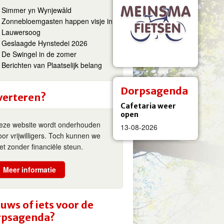
Simmer yn Wynjewâld
Zonnebloemgasten happen visje in
Lauwersoog
Geslaagde Hynstedei 2026
De Swingel in de zomer
Berichten van Plaatselijk belang
Dorpsagenda
verteren?
Cafetaria weer
open
eze website wordt onderhouden
13-08-2026
oor vrijwilligers. Toch kunnen we
iet zonder financiële steun.
Meer informatie
uws of iets voor de
rpsagenda?