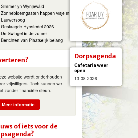
Simmer yn Wynjewâld
Zonnebloemgasten happen visje in
Lauwersoog
Geslaagde Hynstedei 2026
De Swingel in de zomer
Berichten van Plaatselijk belang
Dorpsagenda
verteren?
Cafetaria weer
open
eze website wordt onderhouden
13-08-2026
oor vrijwilligers. Toch kunnen we
iet zonder financiële steun.
Meer informatie
uws of iets voor de
rpsagenda?