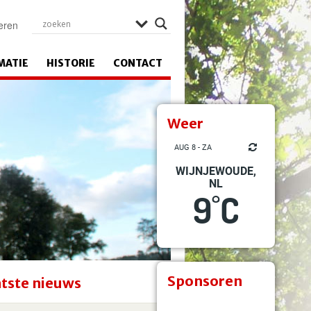
eren
MATIE
HISTORIE
CONTACT
Weer
AUG 8 - ZA
WIJNJEWOUDE,
NL
9
C
°
Sponsoren
tste nieuws