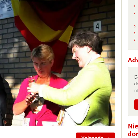
Ad
D
d
n
Nie
do
Volgende →