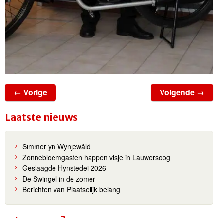
← Vorige
Volgende →
Laatste nieuws
Simmer yn Wynjewâld
Zonnebloemgasten happen visje in Lauwersoog
Geslaagde Hynstedei 2026
De Swingel in de zomer
Berichten van Plaatselijk belang