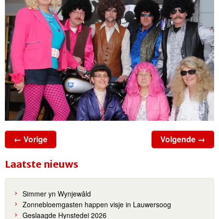
← Vorige
Volgende →
Laatste nieuws
Simmer yn Wynjewâld
Zonnebloemgasten happen visje in Lauwersoog
Geslaagde Hynstedei 2026