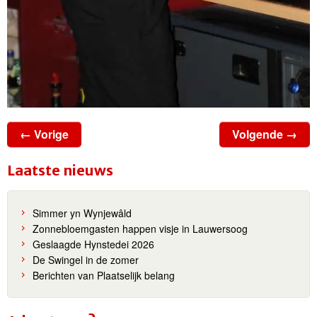
← Vorige
Volgende →
Laatste nieuws
Simmer yn Wynjewâld
Zonnebloemgasten happen visje in Lauwersoog
Geslaagde Hynstedei 2026
De Swingel in de zomer
Berichten van Plaatselijk belang