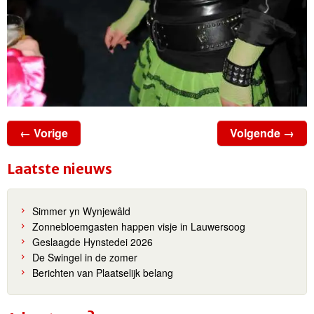
← Vorige
Volgende →
Laatste nieuws
Simmer yn Wynjewâld
Zonnebloemgasten happen visje in Lauwersoog
Geslaagde Hynstedei 2026
De Swingel in de zomer
Berichten van Plaatselijk belang