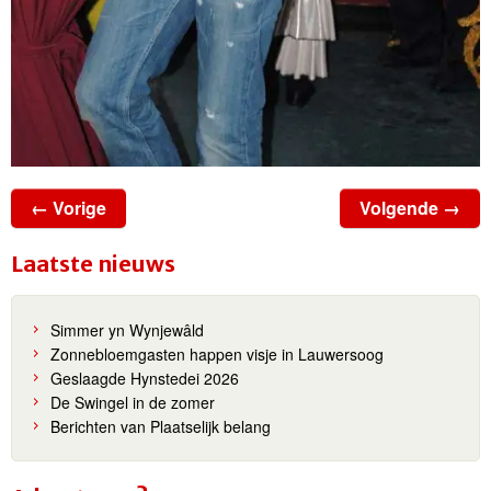
← Vorige
Volgende →
Laatste nieuws
Simmer yn Wynjewâld
Zonnebloemgasten happen visje in Lauwersoog
Geslaagde Hynstedei 2026
De Swingel in de zomer
Berichten van Plaatselijk belang