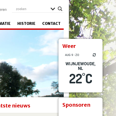
eren
MATIE
HISTORIE
CONTACT
Weer
AUG 9 - ZO
WIJNJEWOUDE,
NL
22
C
°
Sponsoren
tste nieuws