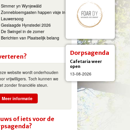
Simmer yn Wynjewâld
Zonnebloemgasten happen visje in
Lauwersoog
Geslaagde Hynstedei 2026
De Swingel in de zomer
Berichten van Plaatselijk belang
Dorpsagenda
verteren?
Cafetaria weer
open
eze website wordt onderhouden
13-08-2026
oor vrijwilligers. Toch kunnen we
iet zonder financiële steun.
Meer informatie
uws of iets voor de
rpsagenda?