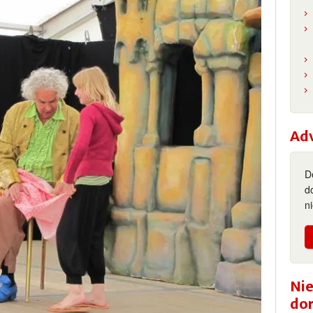
Ad
D
d
n
Nie
do