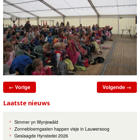
← Vorige
Volgende →
Laatste nieuws
Simmer yn Wynjewâld
Zonnebloemgasten happen visje in Lauwersoog
Geslaagde Hynstedei 2026