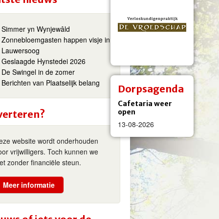
Simmer yn Wynjewâld
Zonnebloemgasten happen visje in
Lauwersoog
Geslaagde Hynstedei 2026
De Swingel in de zomer
Berichten van Plaatselijk belang
Dorpsagenda
Cafetaria weer
open
verteren?
13-08-2026
eze website wordt onderhouden
oor vrijwilligers. Toch kunnen we
iet zonder financiële steun.
Meer informatie