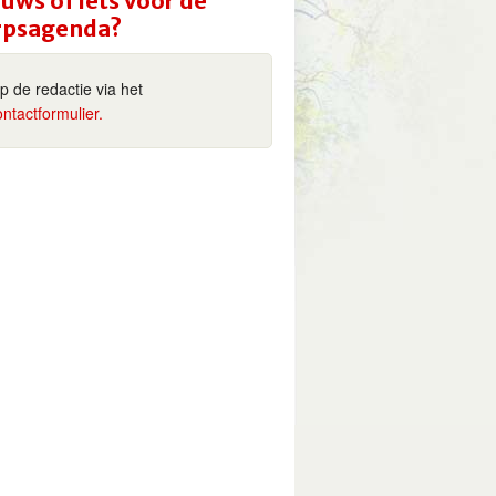
uws of iets voor de
rpsagenda?
ip de redactie via het
ontactformulier.