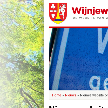
Home
»
Nieuws
»
Nieuwe website on