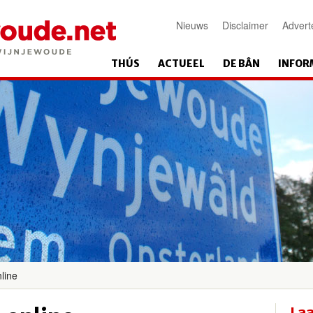
Nieuws
Disclaimer
Advert
THÚS
ACTUEEL
DE BÂN
INFOR
line
Laa