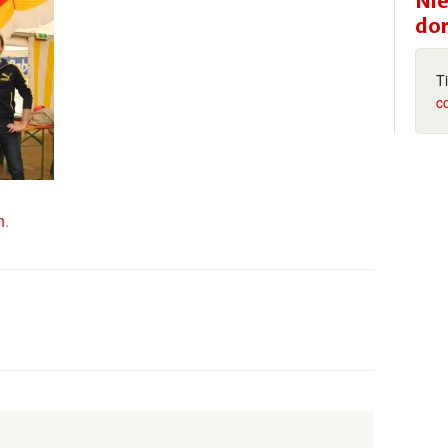
Nie
do
T
c
n
.