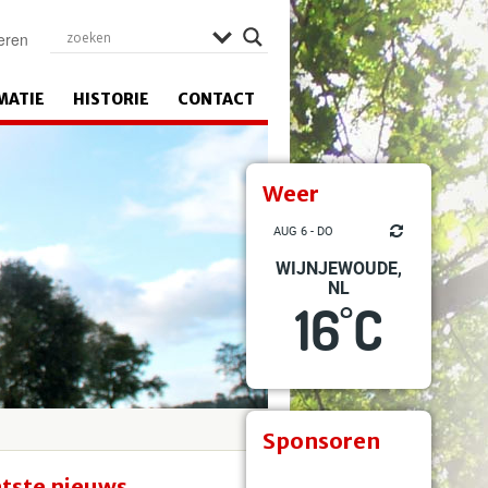
eren
MATIE
HISTORIE
CONTACT
Weer
AUG 6 - DO
WIJNJEWOUDE,
NL
16
C
°
Sponsoren
tste nieuws