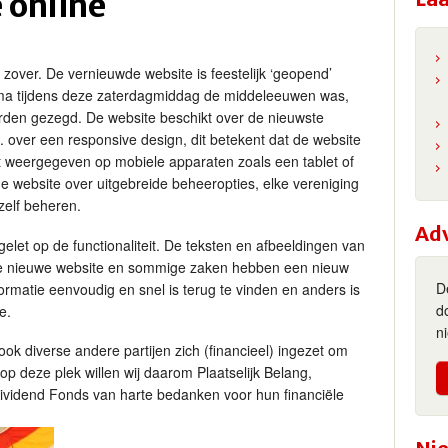
 online
ver. De vernieuwde website is feestelijk ‘geopend’
hema tijdens deze zaterdagmiddag de middeleeuwen was,
rden gezegd. De website beschikt over de nieuwste
. over een responsive design, dit betekent dat de website
dt weergegeven op mobiele apparaten zoals een tablet of
e website over uitgebreide beheeropties, elke vereniging
zelf beheren.
Ad
let op de functionaliteit. De teksten en afbeeldingen van
 de nieuwe website en sommige zaken hebben een nieuw
D
ormatie eenvoudig en snel is terug te vinden en anders is
d
e.
n
 ook diverse andere partijen zich (financieel) ingezet om
op deze plek willen wij daarom Plaatselijk Belang,
vidend Fonds van harte bedanken voor hun financiële