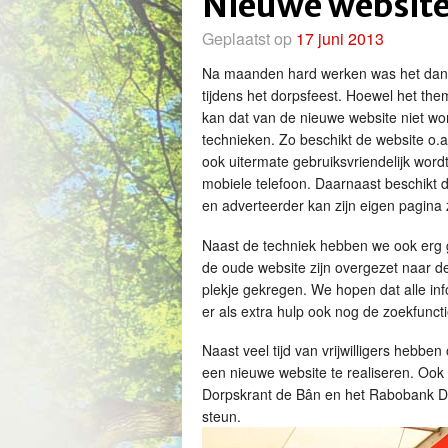
Nieuwe website
Geplaatst op
17 juni 2013
Na maanden hard werken was het dan zo
tijdens het dorpsfeest. Hoewel het t
kan dat van de nieuwe website niet wo
technieken. Zo beschikt de website o.a
ook uitermate gebruiksvriendelijk wor
mobiele telefoon. Daarnaast beschikt d
en adverteerder kan zijn eigen pagina 
Naast de techniek hebben we ook erg ge
de oude website zijn overgezet naar
plekje gekregen. We hopen dat alle inf
er als extra hulp ook nog de zoekfuncti
Naast veel tijd van vrijwilligers hebben
een nieuwe website te realiseren. Ook 
Dorpskrant de Bân en het Rabobank Di
steun.