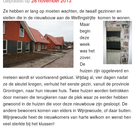
Geplaatst op
28 november 2013
Ze hebben er lang op moeten wachten, de twaalf gezinnen en
stellen die in de nieuwbouw aan de Welfingstrjite kome
n te wonen.
Maar
begin
deze
week
was het
zover.
De
huizen zijn opgeleverd en
meteen wordt er voortvarend geklust. Vrijdag al, vier dagen nadat
ze de sleutel kregen, verhuist het eerste gezin, vanuit de provincie
Groningen, naar hun nieuwe huis. Twee huizen worden betrokken
door mensen die terugkeren naar de plek waar ze eerder hebben
gewoond in de huizen die voor deze nieuwbouw zijn gesloopt. De
andere bewoners komen van elders in Wijnjewoude, of daar buiten.
Wijnjewoude heet de nieuwkomers van harte welkom en wenst hen
veel sterkte bij het klussen!