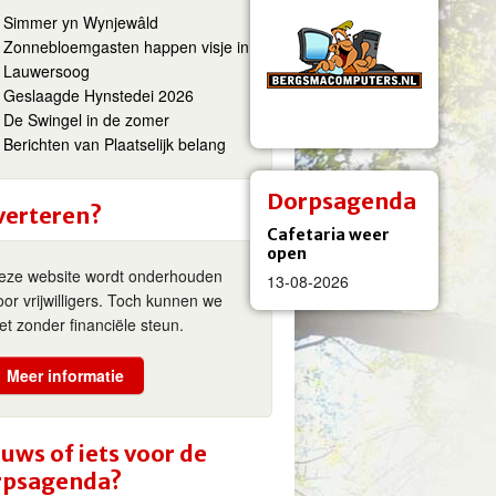
Simmer yn Wynjewâld
Zonnebloemgasten happen visje in
Lauwersoog
Geslaagde Hynstedei 2026
De Swingel in de zomer
Berichten van Plaatselijk belang
Dorpsagenda
verteren?
Cafetaria weer
open
eze website wordt onderhouden
13-08-2026
oor vrijwilligers. Toch kunnen we
iet zonder financiële steun.
Meer informatie
uws of iets voor de
rpsagenda?