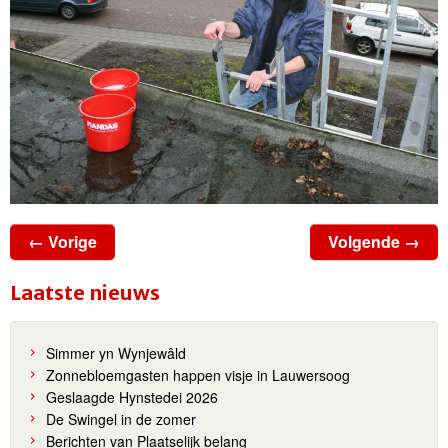
← Vorige
Volgende →
Laatste nieuws
Simmer yn Wynjewâld
Zonnebloemgasten happen visje in Lauwersoog
Geslaagde Hynstedei 2026
De Swingel in de zomer
Berichten van Plaatselijk belang