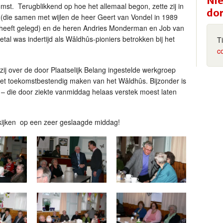
Nie
omst. Terugblikkend op hoe het allemaal begon, zette zij in
do
 (die samen met wijlen de heer Geert van Vondel in 1989
 heeft gelegd) en de heren Andries Monderman en Job van
ietal was indertijd als Wâldhûs-pioniers betrokken bij het
T
c
zij over de door Plaatselijk Belang ingestelde werkgroep
het toekomstbestendig maken van het Wâldhûs. Bijzonder is
 – die door ziekte vanmiddag helaas verstek moest laten
kijken op een zeer geslaagde middag!