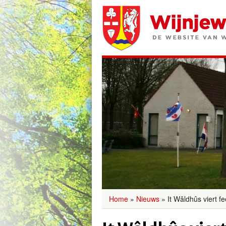
Home
»
Nieuws
»
It Wâldhûs viert fe