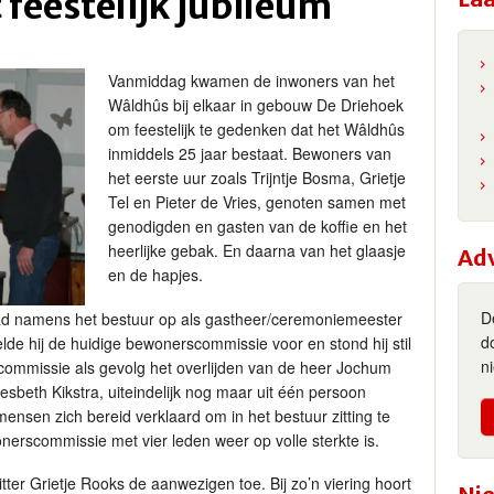
 feestelijk jubileum
Vanmiddag kwamen de inwoners van het
Wâldhûs bij elkaar in gebouw De Driehoek
om feestelijk te gedenken dat het Wâldhûs
inmiddels 25 jaar bestaat. Bewoners van
het eerste uur zoals Trijntje Bosma, Grietje
Tel en Pieter de Vries, genoten samen met
genodigden en gasten van de koffie en het
heerlijke gebak. En daarna van het glaasje
Ad
en de hapjes.
D
ad namens het bestuur op als gastheer/ceremoniemeester
d
elde hij de huidige bewonerscommissie voor en stond hij stil
n
 de commissie als gevolg het overlijden van de heer Jochum
sbeth Kikstra, uiteindelijk nog maar uit één persoon
nsen zich bereid verklaard om in het bestuur zitting te
erscommissie met vier leden weer op volle sterkte is.
tter Grietje Rooks de aanwezigen toe. Bij zo’n viering hoort