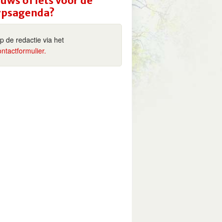
uws of iets voor de
rpsagenda?
ip de redactie via het
ontactformulier.