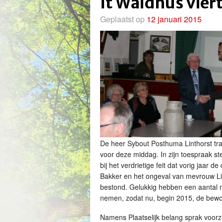
It Wâldhûs viert
Geplaatst op
12 januari 2015
De heer Sybout Posthuma Linthorst tr
voor deze middag. In zijn toespraak st
bij het verdrietige feit dat vorig jaar
Bakker en het ongeval van mevrouw Lie
bestond. Gelukkig hebben een aantal me
nemen, zodat nu, begin 2015, de bewon
Namens Plaatselijk belang sprak voorzi