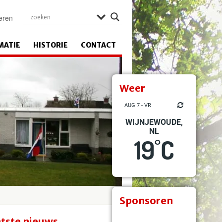
eren
MATIE
HISTORIE
CONTACT
Weer
AUG 7 - VR
WIJNJEWOUDE,
NL
19
C
°
Sponsoren
tste nieuws