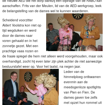
de nieuwe AED die het dorp dankzij een bijdrage van de RABO kan
aanschaffen. Frits van der Meulen, lid van de AED-werkgroep, leek
de belangstelling van de dames wel te kunnen waarderen.
Scheidend voorzitter
Aldert Voolstra kon niet op
tijd wegduiken en werd
door de dames naar
voren gehaald en in het
zonnetje gezet. Met een
prachtige vaas rozen en
de fraaie spiegel die hem niet alleen werd voorgehouden, maar ook
overhandigd, zocht hij even later zijn plek achter de niet aanwezige
bestuurstafel weer op. Voor het laatst, na negen jaar.
Leden van de
himmelploeg ontkwamen
evenmin aan de
meedogenloze spotlights
van Pien en Fien. De
dames gaven toe zelfs
met opzet hun rommel uit