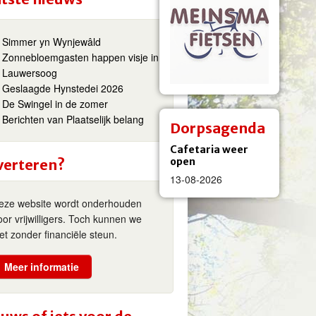
Simmer yn Wynjewâld
Zonnebloemgasten happen visje in
Lauwersoog
Geslaagde Hynstedei 2026
De Swingel in de zomer
Berichten van Plaatselijk belang
Dorpsagenda
Cafetaria weer
open
verteren?
13-08-2026
eze website wordt onderhouden
oor vrijwilligers. Toch kunnen we
iet zonder financiële steun.
Meer informatie