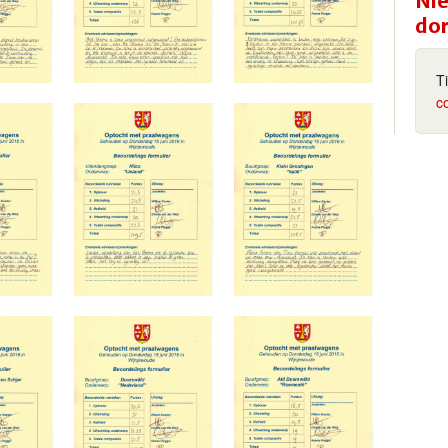
Nie
do
T
c