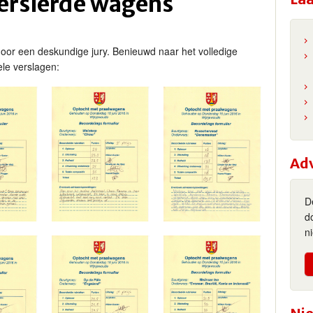
versierde wagens
oor een deskundige jury. Benieuwd naar het volledige
ele verslagen:
Ad
D
d
n