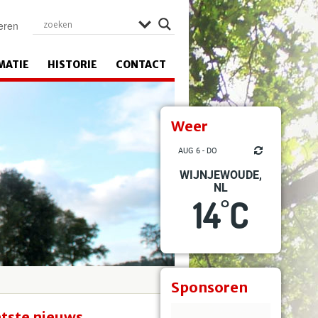
eren
MATIE
HISTORIE
CONTACT
Weer
AUG 6 - DO
WIJNJEWOUDE,
NL
14
C
°
Sponsoren
tste nieuws