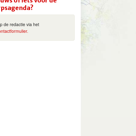
uws of iets voor de
rpsagenda?
ip de redactie via het
ontactformulier.