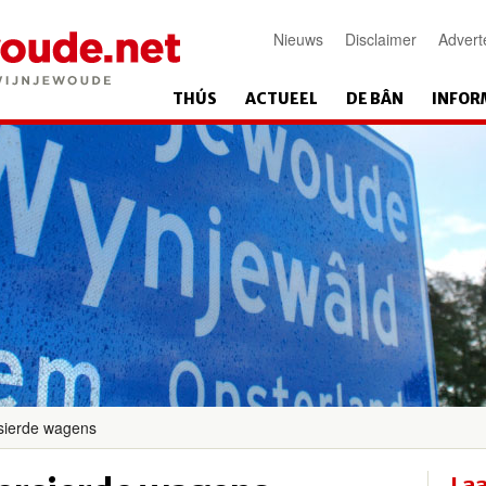
Nieuws
Disclaimer
Advert
THÚS
ACTUEEL
DE BÂN
INFOR
rsierde wagens
Laa