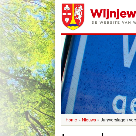
Home
»
Nieuws
»
Juryverslagen ve