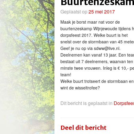
Buurtenzeskam
Geplaatst op
25 mei 2017
Maak je borst maar nat voor de
buurtenzeskamp Wijnjewoude tijdens h
dorpsfeest 2017. Welke buurt is het
snelst over de stormbaan van 45 mete
Geef je nu op via sdww@live.nl.
Deelnemen kan vanaf 13 jaar. Een te
bestaat uit 7 deelnemers, waarvan ten
minste twee vrouwen. Inleg is € 10,- p
team!
Welke buurt trotseert de stormbaan en
wint de wisseltrofee?
Dit bericht is geplaatst in
Dorpsfee
Deel dit bericht