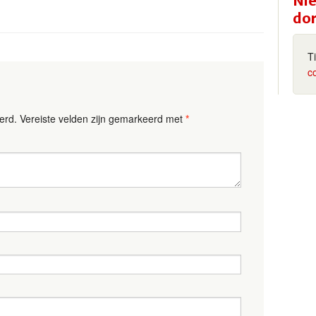
Nie
do
T
c
erd.
Vereiste velden zijn gemarkeerd met
*