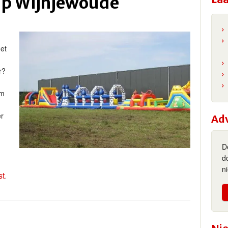
p Wijnjewoude
et
r?
am
er
Ad
D
d
n
st
.