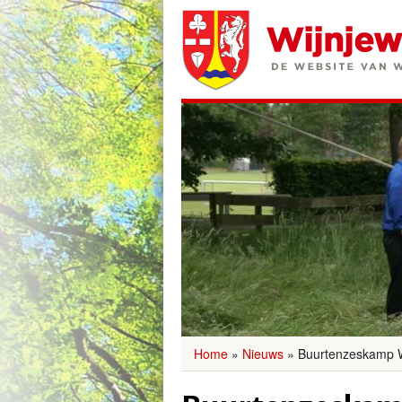
Home
»
Nieuws
»
Buurtenzeskamp 