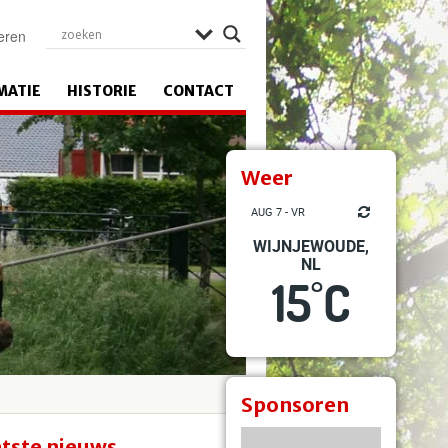
eren
MATIE
HISTORIE
CONTACT
Weer
AUG 7 - VR
WIJNJEWOUDE,
NL
15
C
°
Sponsoren
tste nieuws