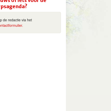
uws of iets voor de
rpsagenda?
ip de redactie via het
ontactformulier.