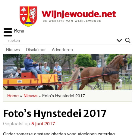
Menu
Nieuws
Disclaimer
Adverteren
Home
»
Nieuws
»
Foto’s Hynstedei 2017
Foto’s Hynstedei 2017
Geplaatst op
5 juni 2017
Onder zomerse omstandigheden vond afgelopen zaterdag