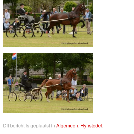
Dit bericht is geplaatst in
Algemeen
,
Hynstedei
.