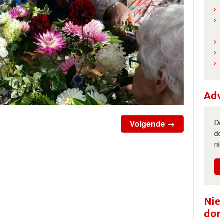
Ad
D
Volgende →
d
n
Nie
do