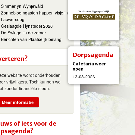
Simmer yn Wynjewâld
Zonnebloemgasten happen visje in
Lauwersoog
Geslaagde Hynstedei 2026
De Swingel in de zomer
Berichten van Plaatselijk belang
Dorpsagenda
verteren?
Cafetaria weer
open
eze website wordt onderhouden
13-08-2026
oor vrijwilligers. Toch kunnen we
iet zonder financiële steun.
Meer informatie
uws of iets voor de
rpsagenda?