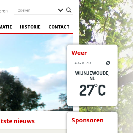
eren
MATIE
HISTORIE
CONTACT
Weer
AUG 9 - ZO
WIJNJEWOUDE,
NL
27
C
°
Sponsoren
tste nieuws