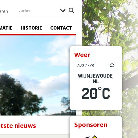
eren
MATIE
HISTORIE
CONTACT
Weer
AUG 7 - VR
WIJNJEWOUDE,
NL
20
C
°
Sponsoren
tste nieuws