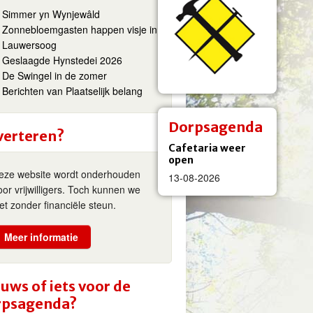
Simmer yn Wynjewâld
Zonnebloemgasten happen visje in
Lauwersoog
Geslaagde Hynstedei 2026
De Swingel in de zomer
Berichten van Plaatselijk belang
Dorpsagenda
verteren?
Cafetaria weer
open
eze website wordt onderhouden
13-08-2026
oor vrijwilligers. Toch kunnen we
iet zonder financiële steun.
Meer informatie
uws of iets voor de
rpsagenda?