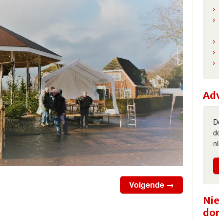
Ad
D
d
n
Volgende →
Nie
do