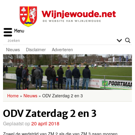
Menu
Nieuws
Disclaimer
Adverteren
Home
»
Nieuws
»
ODV Zaterdag 2 en 3
ODV Zaterdag 2 en 3
Geplaatst op
20 april 2018
Zowel de wedstrijd van ZM 2 als die van ZM 3 gaan morgen,