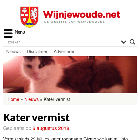
Menu
Nieuws
Disclaimer
Adverteren
Home
»
Nieuws
»
Kater vermist
Kater vermist
Geplaatst op
6 augustus 2018
Vermist sinds 29 juli, ex kater roepnaam Gizmo wie kan mij info