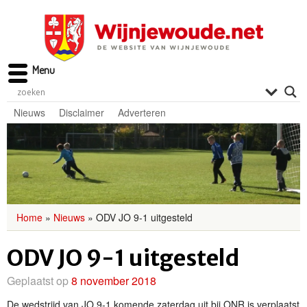
Menu
Nieuws
Disclaimer
Adverteren
Home
»
Nieuws
»
ODV JO 9-1 uitgesteld
ODV JO 9-1 uitgesteld
Geplaatst op
8 november 2018
De wedstrijd van JO 9-1 komende zaterdag uit bij ONR is verplaatst