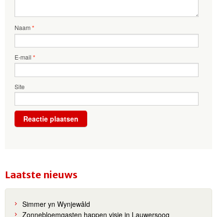
Naam
*
E-mail
*
Site
Laatste nieuws
Simmer yn Wynjewâld
Zonnebloemgasten happen visje in Lauwersoog