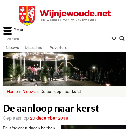
Menu
Nieuws
Disclaimer
Adverteren
Home
»
Nieuws
»
De aanloop naar kerst
De aanloop naar kerst
Geplaatst op
20 december 2018
De afgelopen dagen hebben