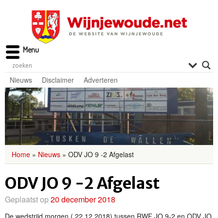
Menu
Nieuws
Disclaimer
Adverteren
Home
»
Nieuws
»
ODV JO 9 -2 Afgelast
ODV JO 9 -2 Afgelast
Geplaatst op
20 december 2018
De wedstrijd morgen ( 22.12.2018) tussen RWF JO 9-2 en ODV JO