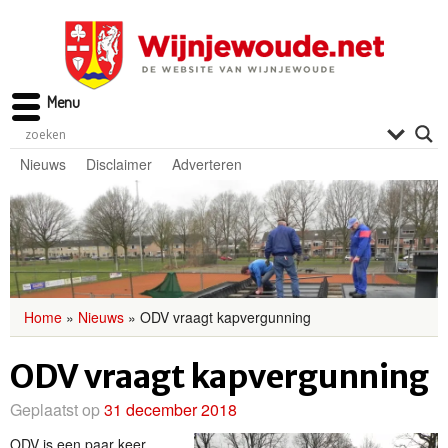
Menu
Nieuws
Disclaimer
Adverteren
Home
»
Nieuws
»
ODV vraagt kapvergunning
ODV vraagt kapvergunning
Geplaatst op
31 december 2018
ODV is een paar keer