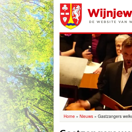
Home
»
Nieuws
»
Gastzangers welk