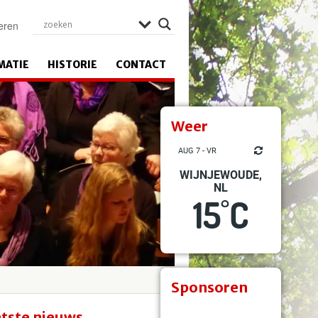
eren
MATIE
HISTORIE
CONTACT
Weer
AUG 7 - VR
WIJNJEWOUDE,
NL
15
C
°
Sponsoren
tste nieuws