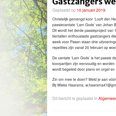
Gastzangers we
Geplaatst op
10 januari 2019
Christelijk gemengd koor ‘Looft den He
passiecantate ‘Lam Gods’ van Johan B
Dit wordt het derde passieproject van ‘
tientallen enthousiaste gastzangers d
week voor Pasen staan drie uitvoeringe
repetities zijn vanaf 20 februari op w
De cantate ‘Lam Gods’ is het passie d
koorpartijen zijn eenvoudig en worden
wordt begeleid door piano en orgel en 
Zin om mee te doen? Meld je aan vóór 
Bij Wieke Haarsma, w.haarsma47@gmai
Dit bericht is geplaatst in
Algemee