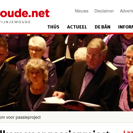
Nieuws
Disclaimer
Advert
THÚS
ACTUEEL
DE BÂN
INFOR
om voor passieproject
Laa