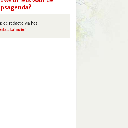
uws of iets voor de
rpsagenda?
ip de redactie via het
ontactformulier.