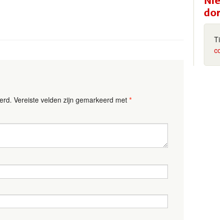
Nie
do
T
c
erd.
Vereiste velden zijn gemarkeerd met
*