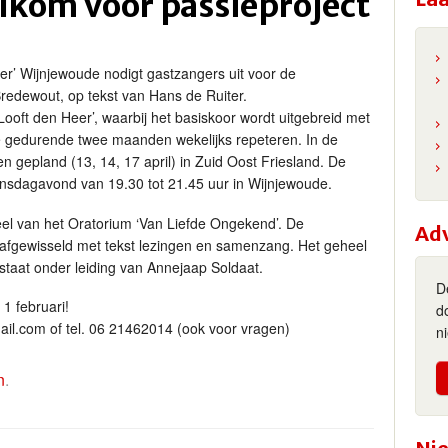
lkom voor passieproject
er’ Wijnjewoude nodigt gastzangers uit voor de
redewout, op tekst van Hans de Ruiter.
Looft den Heer’, waarbij het basiskoor wordt uitgebreid met
ie gedurende twee maanden wekelijks repeteren. In de
n gepland (13, 14, 17 april) in Zuid Oost Friesland. De
oensdagavond van 19.30 tot 21.45 uur in Wijnjewoude.
eel van het Oratorium ‘Van Liefde Ongekend’. De
Ad
 afgewisseld met tekst lezingen en samenzang. Het geheel
staat onder leiding van Annejaap Soldaat.
D
1 februari!
d
l.com of tel. 06 21462014 (ook voor vragen)
n
n
.