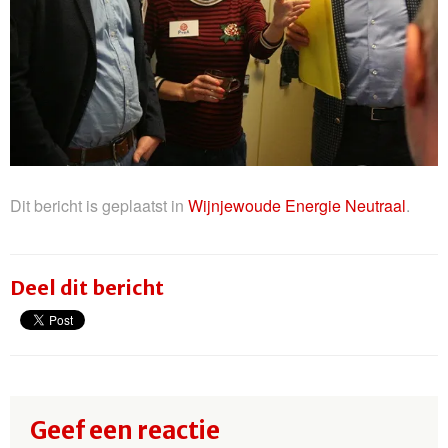
Dit bericht is geplaatst in
Wijnjewoude Energie Neutraal
.
Deel dit bericht
Geef een reactie