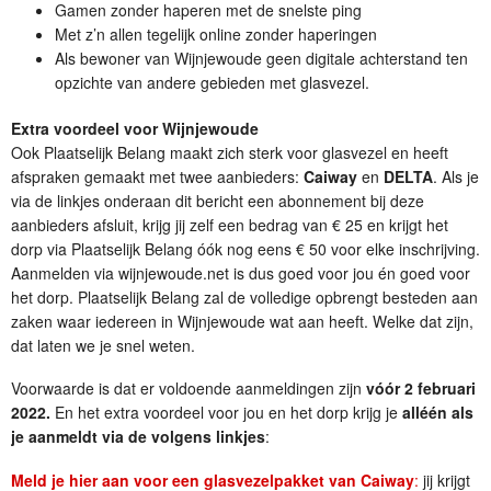
Gamen zonder haperen met de snelste ping
Met z’n allen tegelijk online zonder haperingen
Als bewoner van Wijnjewoude geen digitale achterstand ten
opzichte van andere gebieden met glasvezel.
Extra voordeel voor Wijnjewoude
Ook Plaatselijk Belang maakt zich sterk voor glasvezel en heeft
afspraken gemaakt met twee aanbieders:
Caiway
en
DELTA
. Als je
via de linkjes onderaan dit bericht een abonnement bij deze
aanbieders afsluit, krijg jij zelf een bedrag van € 25 en krijgt het
dorp via Plaatselijk Belang óók nog eens € 50 voor elke inschrijving.
Aanmelden via wijnjewoude.net is dus goed voor jou én goed voor
het dorp. Plaatselijk Belang zal de volledige opbrengt besteden aan
zaken waar iedereen in Wijnjewoude wat aan heeft. Welke dat zijn,
dat laten we je snel weten.
Voorwaarde is dat er voldoende aanmeldingen zijn
vóór 2 februari
2022.
En het extra voordeel voor jou en het dorp krijg je
alléén als
je aanmeldt via de volgens linkjes
:
Meld je hier aan voor een glasvezelpakket van Caiway
:
jij krijgt